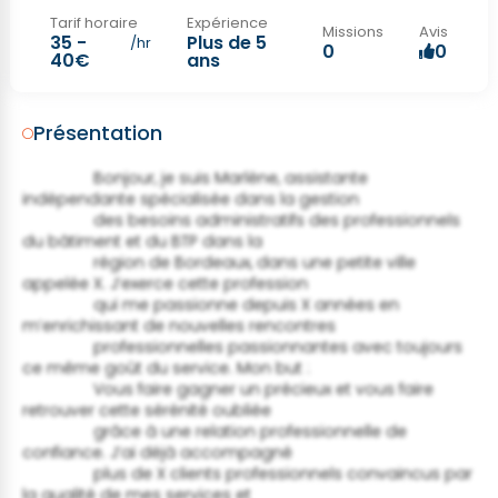
Tarif horaire
Expérience
Missions
Avis
35 -
Plus de 5
/hr
0
0
40€
ans
Présentation
                Bonjour, je suis Marlène, assistante 
indépendante spécialisée dans la gestion

                des besoins administratifs des professionnels 
du bâtiment et du BTP dans la

                région de Bordeaux, dans une petite ville 
appelée X. J’exerce cette profession

                qui me passionne depuis X années en 
m’enrichissant de nouvelles rencontres

                professionnelles passionnantes avec toujours 
ce même goût du service. Mon but :

                Vous faire gagner un précieux et vous faire 
retrouver cette sérénité oubliée

                grâce à une relation professionnelle de 
confiance. J’ai déjà accompagné

                plus de X clients professionnels convaincus par 
la qualité de mes services et
