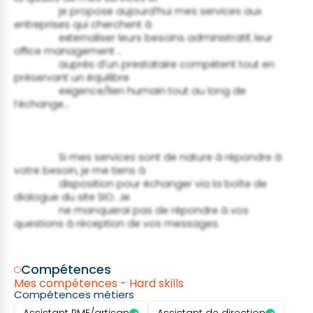
                je propose aujourd’hui mes services aux 
entreprises qui cherchent à

                externaliser leurs besoins administratif, leur 
office management ..

                auprès d’un prestataire compétent tout en 
préservant un équilibre

                exigence/lien humain tout au long de 
l’échange... 
                Si mes services sont de nature à répondre à 
votre besoin, je me tiens à

                disposition pour échanger via la boîte de 
dialogue du site SIO. Je

                ne manquerai pas de répondre à vos 
questions à réception de vos messages.

Compétences
Mes compétences - Hard skills
Compétences métiers