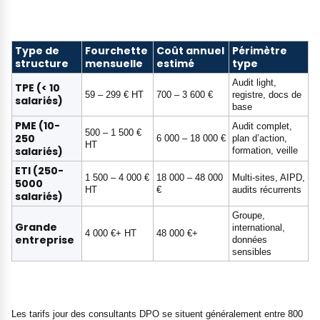
Type de
Fourchette
Coût annuel
Périmètre
structure
mensuelle
estimé
type
Audit light,
TPE (< 10
59 – 299 € HT
700 – 3 600 €
registre, docs de
salariés)
base
PME (10-
Audit complet,
500 – 1 500 €
250
6 000 – 18 000 €
plan d’action,
HT
salariés)
formation, veille
ETI (250-
1 500 – 4 000 €
18 000 – 48 000
Multi-sites, AIPD,
5000
HT
€
audits récurrents
salariés)
Groupe,
Grande
international,
4 000 €+ HT
48 000 €+
entreprise
données
sensibles
Les tarifs jour des consultants DPO se situent généralement entre 800