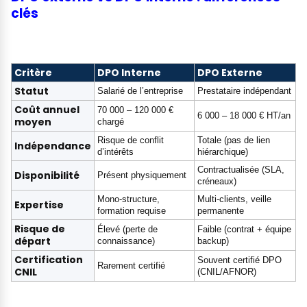
clés
Critère
DPO Interne
DPO Externe
Statut
Salarié de l’entreprise
Prestataire indépendant
Coût annuel
70 000 – 120 000 €
6 000 – 18 000 € HT/an
moyen
chargé
Risque de conflit
Totale (pas de lien
Indépendance
d’intérêts
hiérarchique)
Contractualisée (SLA,
Disponibilité
Présent physiquement
créneaux)
Mono-structure,
Multi-clients, veille
Expertise
formation requise
permanente
Risque de
Élevé (perte de
Faible (contrat + équipe
départ
connaissance)
backup)
Certification
Souvent certifié DPO
Rarement certifié
CNIL
(CNIL/AFNOR)