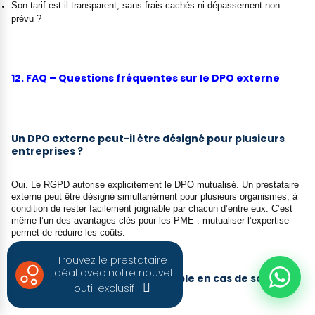
Son tarif est-il transparent, sans frais cachés ni dépassement non
prévu ?
12. FAQ – Questions fréquentes sur le DPO externe
Un DPO externe peut-il être désigné pour plusieurs
entreprises ?
Oui. Le RGPD autorise explicitement le DPO mutualisé. Un prestataire
externe peut être désigné simultanément pour plusieurs organismes, à
condition de rester facilement joignable par chacun d’entre eux. C’est
même l’un des avantages clés pour les PME : mutualiser l’expertise
permet de réduire les coûts.
Trouvez le prestataire
idéal avec notre nouvel
Le DPO externe est-il responsable en cas de sanction
outil exclusif
CNIL ?