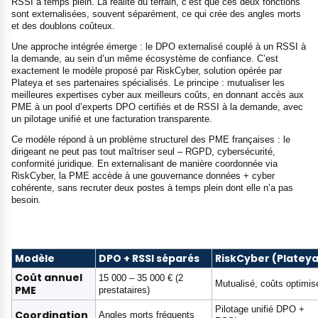
RSSI à temps plein. La réalité du terrain, c’est que ces deux fonctions
sont externalisées, souvent séparément, ce qui crée des angles morts
et des doublons coûteux.
Une approche intégrée émerge : le DPO externalisé couplé à un RSSI à
la demande, au sein d’un même écosystème de confiance. C’est
exactement le modèle proposé par RiskCyber, solution opérée par
Plateya et ses partenaires spécialisés. Le principe : mutualiser les
meilleures expertises cyber aux meilleurs coûts, en donnant accès aux
PME à un pool d’experts DPO certifiés et de RSSI à la demande, avec
un pilotage unifié et une facturation transparente.
Ce modèle répond à un problème structurel des PME françaises : le
dirigeant ne peut pas tout maîtriser seul – RGPD, cybersécurité,
conformité juridique. En externalisant de manière coordonnée via
RiskCyber, la PME accède à une gouvernance données + cyber
cohérente, sans recruter deux postes à temps plein dont elle n’a pas
besoin.
Modèle
DPO + RSSI séparés
RiskCyber (Plateya
Coût annuel
15 000 – 35 000 € (2
Mutualisé, coûts optimis
PME
prestataires)
Pilotage unifié DPO +
Coordination
Angles morts fréquents