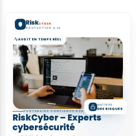
Risk
CYBER
PROTECTION & IA
AUDIT EN TEMPS RÉEL
MAÎTRISE
DES RISQUES
PARTENAIRE CONFIANCE B2B
RiskCyber – Experts
cybersécurité