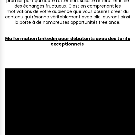
premier post qui capte l'attention, suscite l'intérêt et initie
des échanges fructueux. C'est en comprenant les
motivations de votre audience que vous pourrez créer du
contenu qui résonne véritablement avec elle, ouvrant ainsi
la porte à de nombreuses opportunités freelance.
Ma formation Linkedin pour débutants avec des tarifs
exceptionnels